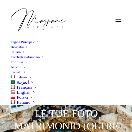
Pagina Principale
Biografia
Offerta
Pacchetti matrimonio
Portfolio
Articoli
Contatti
TOP 5: BORGHI
Italiano
العربية
GIOIELLO NASCOSTI
Français
English
Polski
DEL SUD ITALIA PER
Italiano
LE TUE FOTO
MATRIMONIO (OLTRE