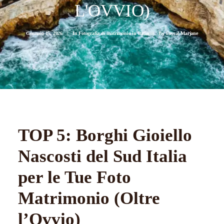
L'OVVIO)
Gennaio 15, 2026
|
In
Fotografia di matrimonio in Italia
|
By
Faycal Marjane
TOP 5: Borghi Gioiello
Nascosti del Sud Italia
per le Tue Foto
Matrimonio (Oltre
l’Ovvio)