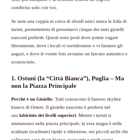
condiviso solo con voi.
Se siete una coppia in cerca di sfondi unici senza la folla di
turisti, permettetemi di presentarvi cinque dei miei gioielli
nascosti preferiti. Questi sono posti dove potete vagare
liberamente, dove i locali vi sorrideranno e vi faranno gli
auguri, e dove le vostre foto avranno un fascino autentico e
sconosciuto.
1. Ostuni (la “Città Bianca”), Puglia – Ma
non la Piazza Principale
Perché è un Gioiello:
Tutti conoscono il famoso skyline
bianco di Ostuni. Il gioiello nascosto è perdersi nel
suo
labirinto dei livelli superiori
. Mentre i turisti si
ammassano nella piazza principale, la vera magia è nelle
scalinate (
scalinate
) ripide e silenziose, nei piccoli archi che
collegano case di un bianco accecante e negli scorci